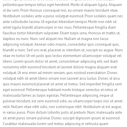
pellentesque tempor tellus eget hendrerit. Morbi id aliquam ligula. Aliquam
id dui sem. Proin rhoncus consequat nisl, eu ornare mauris tincidunt vitae.
Vestibulum sodales ante a purus volutpat euismod. Proin sodales quam nec
ante sollicitudin lacinia. Ut egestas bibendum tempor. Morbi non nibh sit
amet ligula blandit ullamcorper in nec risus. Pellentesque fringilla diam
faucibus tortor bibendum vulputate. Etiam turpis urna, rhoncus et mattis ut,
dapibus eu nunc. Nunc sed aliquet nisi. Nullam ut magna non lacus
adipiscing volutpat. Aenean odio mauris, consectetur quis consequat quis,
blandit a nunc. Sed orci erat, placerat ac interdum ut, suscipit eu augue. Nunc
vitae mi tortor. Ut vel justo quis lectus elementum ullamcorper volutpat vel
libero. Lorem ipsum dolor sit amet, consectetuer adipiscing elit, sed diam
nonummy nibh euismod tincidunt ut laoreet dolore magna aliquam erat
volutpat. Ut wisi enim ad minim veniam, quis nostrud exercitation. Donec
volutpat nibh sit amet libero ornare non laoreet arcu luctus. Donec id arcu
quis mauris euismod placerat sit amet ut metus. Sed imperdiet fringilla sem
eget euismod. Pellentesque habitant morbi tristique senectus et netus et
malesuada fames ac turpis egestas. Pellentesque adipiscing, neque ut
pulvinar tincidunt, est sem euismod odio, eu ullamcorper turpis nisl sit amet
velit. Nullam vitae nibh odio, non scelerisque nibh. Vestibulum ut est augue,
in varius purus. Proin dictum lobortis justo at pretium. Nunc malesuada ante
sit amet purus ornare pulvinar. Donec suscipit dignissim ipsum at euismod.
Curabitur malesuada lorem sed metus adipiscing in vehicula quam