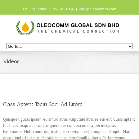
Call Us Today! +60323891036
|
info@oleocomm.com
Videos
Class Aptent Taciti Soci Ad Litora
Quisque ligulas ipsum, euismod atras vulputate iltricies etri elit. Class aptent
taciti sociosqu ad litora torquent per conubia nostra, per inceptos
himenaeos. Nulla nunc dui, tristique in semper vel, congue sed ligula. Nam
dolor ligula, faucibus id sodales in, auctor fringilla libero. Pellentesque